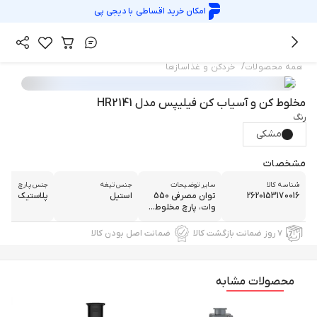
امکان خرید اقساطی با
دیجی پی
/
همه محصولات
خردکن و غذاسازها
مخلوط کن و آسیاب کن فیلیپس مدل HR2141
رنگ
مشکی
مشخصات
شناسه کالا
سایر توضیحات
جنس تیغه
جنس پارچ
2620153170016
توان مصرفی 550
استیل
پلاستیک
وات، پارچ مخلوط...
۷ روز ضمانت بازگشت کالا
ضمانت اصل بودن کالا
محصولات مشابه