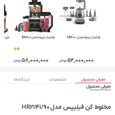
غذاساز نینجا مدل CB400
غذاساز نینجا مدل BN801
خرد کن دو
5
0
58,000,000
52,000,000
تومان
تومان
معرفی محصول
مشخصات
دیدگاه ها
معرفی محصول
مخلوط کن فیلیپس مدل
HR2141/90