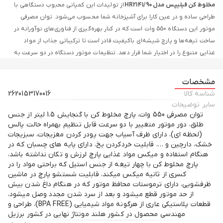
مخلوط کن فیلیپس مدل HR2141/90
از تولیدات این کمپانی محبوب دستگاهی با
طراحی ساده و در عین کارا برای آشپزخانه شما محسوب می‌شود. توان مصرفی
موتور این دستگاه 550 وات است که در کنار بهره‌گیری از فناوری‌های نوآورانه در
ساخت تیغه‌ها و پارچ شیشه‌ای باکیفیت قادر است تا ترکیباتی جذاب از مواد
غذایی متنوع را در اختیار شما قرار دهد. تنظیمات موتور دستگاه در دو سرعت به
انضمام عملکرد پالس متناسب با نیاز شما ز طریق چرخاندن یک کنترل‌کننده
چرخشی قابل اعمال است. طراحی با وزن کم و ابعاد جمع‌وجور موجب شده بتوانید
مشخصات
در کوچک‌ترین محدوده ممکن از آشپزخانه دستگاه را نگهداری و از آن استفاده
شناسه کالا
2620153170016
کنید.
سایر توضیحات
توان مصرفی 550 وات، پارچ مخلوط کن با گنجایش 1.5 لیتر از جنس
سیستم انحصاری ProBlend
طلق، دور موتور متغییر با دو سرعت قابل تنظیم بهمراه حالت پالس
(لحظه ای)، دارای ظرف آسیاب جهت پودر کردن مغزیجات، سبزیجات
این سیستم خلاقانه مرکب از 3 ویژگی مخلوط کن فیلیپس است که ترکیبات کاملا
خشک، دارچین و …، قابلیت خردکردن یخ، دارای پایه های چسبان که در
صاف و بدون گوله‌شدن را در کوتاه‌ترین زمان ممکن در اختیار شما قرار می‌دهد.
هنگام استفاده و میکس مواد غذایی پارچ لرزش و تکان نداشته باشد،
موتور قدرتمند 550 واتی اولین مولفه این فناوری است. این موتور نیروی لازم
پارچ مخلوط کن با چهار تیغه از جنس استیل که براحتی مواد را در
برای گردش یکنواخت مواد غذایی درون پارچ را تامین می‌کند. مولفه دوم طراحی
کسری از ثانیه میکس میکند، قابلیت شستشو پارچ در ماشین
ظرفشویی، دارای ترموستات محافظ موتور که در هنگام داغ شدن بیش
تیغه‌های استیل است که فرایند برش و ترکیب کردن مواد غذایی را به بهترین
از حد موتور قطع میشود و بعد از سرد شدن مجدد وصل میشود،
شکل به انجام می‌رساند. آخرین المان نیز مربوط به پارچ پلاستیکی این مخلوط کن
قطعات پلاستیکی عاری از هرگونه مواد شیمیایی (BPA FREE)، طراحی و
بوده که به لطف برخورداری از فرم ایده‌آل مواد غذایی را به سمت تیغه‌های
مهندسی محصول در کشور هلند مونتاژ نهایی در کشور برزیل
دستگاه هدایت می‌کند.