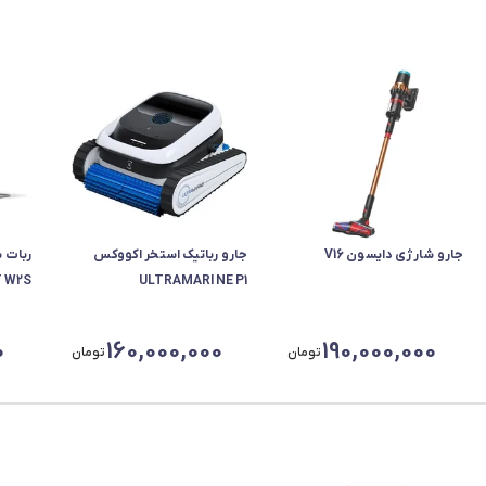
جارو شارژی دایسون V16
جارو رباتیک استخر اکووکس
ربات 
 W2S
ULTRAMARINE P1
0
160,000,000
190,000,000
تومان
تومان