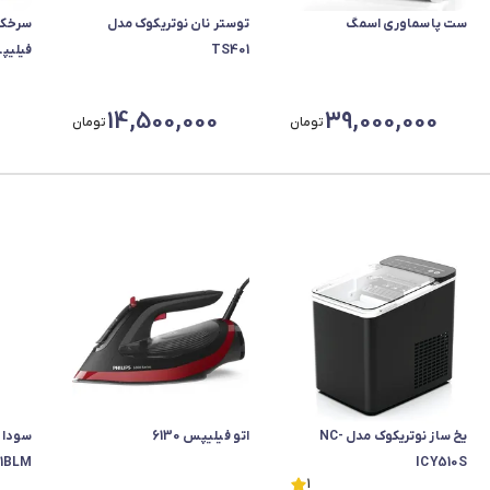
ست پاسماوری اسمگ
توستر نان نوتریکوک مدل
سرخکن
TS401
فیلیپس 
14,500,000
39,000,000
تومان
تومان
یخ ساز نوتریکوک مدل NC-
اتو فیلیپس 6130
1BLM
ICY510S
1