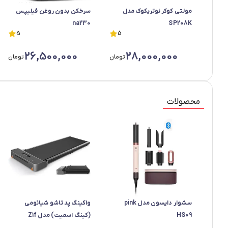
مولتی کوکر نوتریکوک مدل
سرخکن بدون روغن فیلیپس
na230
SP208K
5
5
26,500,000
28,000,000
تومان
تومان
محصولات
سشوار دایسون مدل pink
واکینگ پد تاشو شیائومی
HS09
(کینگ اسمیت) مدل Z1f