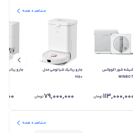
مشاهده همه
شیشه شور اکووکس
جارو رباتیک شیائومی مدل
جارو رباتیک h50pro شیائومی
H50
WINBOT
0,000
79,000,000
113,000,00
تومان
تومان
مشاهده همه