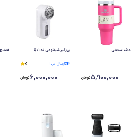
ماگ استنلی
پرزگیر شیائومی کد:Q01
اصلاح بر
ارسال فردا
5
6,000,000
5,900,000
تومان
تومان