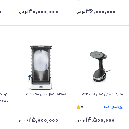
0
30,000,000
36,000,000
تومان
تومان
بخارگر دستی تفال کد:8230
استایلر تفال مدل YT4050
اتو بخ
3480
ارسال فردا
5
115,000,000
14,500,000
تومان
تومان