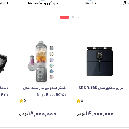
 برقی
نوشیدنی سازها
وسایل شخصی برقی
ترازو سنکور مدل SBS 9102BK
شیکر اسموتی ساز نینجا مدل
دستگا
 4010
Ninja Blast BC251
5
5
0
18,000,000
14,000,000
تومان
تومان