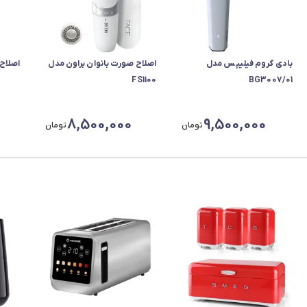
بادی گروم فیلیپس مدل
اصلاح صورت بانوان براون مدل
اصلاح بر
FS1100
BG3007/01
8,500,000
9,500,000
تومان
تومان