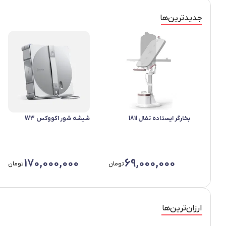
جدید‌ترین‌ها
بخارگر ایستاده تفال 1811
شیشه شور اکووکس W3
170,000,000
69,000,000
تومان
تومان
ارزان‌ترین‌ها