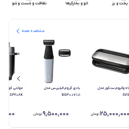
جاروها
خردکن و غذاسازها
لوازم پخت و پز
مشاهده همه
ه وکیوم سنکور مدل
بادی گروم فیلیپس مدل
مولتی کوکر نوت
SP208K
BG3007/01
SVS
0,000
9,500,000
25,000,00
تومان
تومان