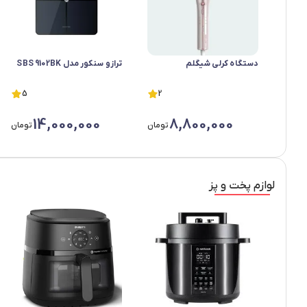
دستگاه کرلی شیگلم
ترازو سنکور مدل SBS 9102BK
5
2
14,000,000
8,800,000
تومان
تومان
لوازم پخت و پز