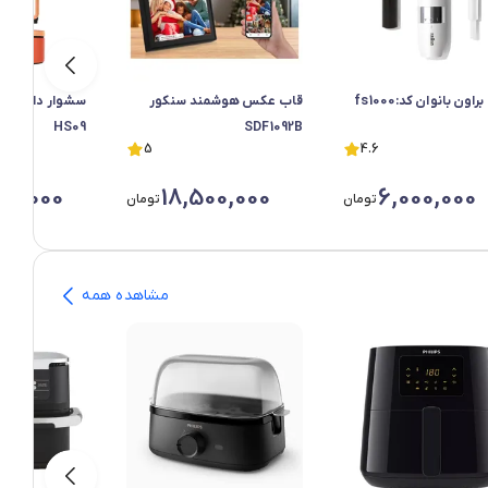
اون بانوان کد:fs1000
قاب عکس هوشمند سنکور
HS09
SDF1092B
5
4.6
00,000
18,500,000
6,000,000
تومان
تومان
مشاهده همه