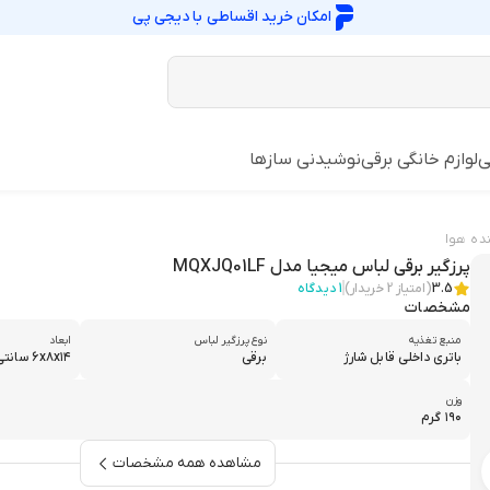
امکان خرید اقساطی با
دیجی پی
ی
لوازم خانگی برقی
نوشیدنی سازها
ده هوا
پرزگیر برقی لباس میجیا مدل MQXJQ01LF
3.5
(امتیاز
2
خریدار)
1
دیدگاه
مشخصات
منبع تغذیه
نوع پرزگیر لباس
ابعاد
باتری داخلی قابل شارژ
برقی
۶x۸x۱۴ سانتی‌متر
وزن
۱۹۰ گرم
مشاهده همه مشخصات