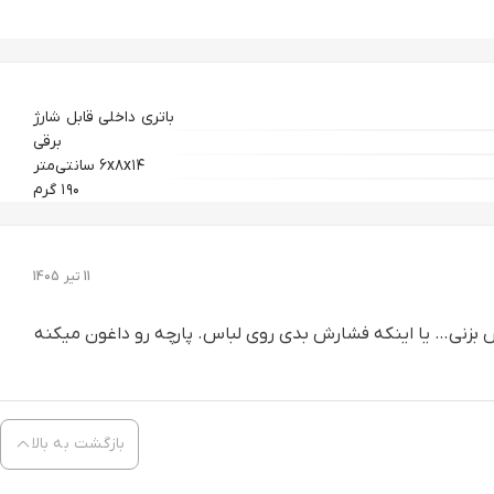
باتری داخلی قابل شارژ
برقی
۶x۸x۱۴ سانتی‌متر
۱۹۰ گرم
11 تیر 1405
اش بزنی… یا اینکه فشارش بدی روی لباس. پارچه رو داغون میکنه
بازگشت به بالا