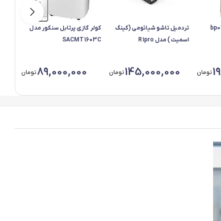
تردمیل تاشو شیائومی (کینگ
کولر گازی پرتابل سنکور مدل
ترازو
اسمیت) مدل R1pro
SACMT1603C
5305
89,000,000
145,000,000
1
تومان
تومان
تومان