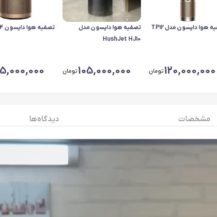
 هوا دایسون مدل TP12
تصفیه هوا دایسون مدل
تصفیه هوا دایسون bp04
HushJet HJ10
95,000,000
105,000,000
120,000,000
تومان
تومان
مشخصات
دیدگاه ها