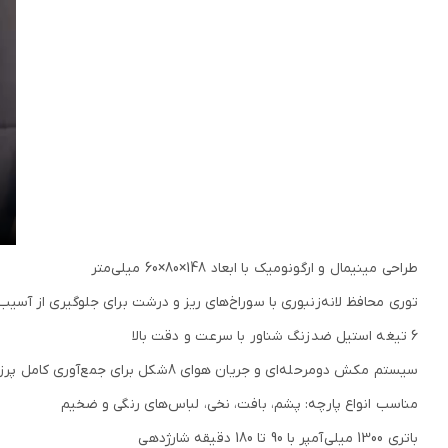
طراحی مینیمال و ارگونومیک با ابعاد 148×80×60 میلی‌متر
توری محافظ لانه‌زنبوری با سوراخ‌های ریز و درشت برای جلوگیری از آسیب
6 تیغه استیل ضدزنگ شناور با سرعت و دقت بالا
سیستم مکش دو‌مرحله‌ای و جریان هوای 8‌شکل برای جمع‌آوری کامل پرز
مناسب انواع پارچه: پشم، بافت، نخی، لباس‌های رنگی و ضخیم
باتری 1300 میلی‌آمپر با 90 تا 180 دقیقه شارژدهی