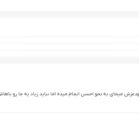
ب نگه دارند
دعزش میخای به نحو احسن انجام میده اما نباید زیاد یه جا رو‌ باه