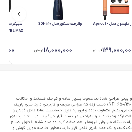
سشوار دایسون مدل Apricot -
واترجت سنکور مدل SOI-1210
RIUS 2BL MAX
0,000
18,000,000
139,000,00
تومان
تومان
است. دستگاه‌هایی که برای کوتاه‌کردن موهای گوش و بینی طراحی شده‌اند، عموما بسیار ساده و کوچک هستند و امکانات
ویژه‌ای برای آن‌ها در نظر گرفته نشده است. شرکت «فیلیپس» که در تولید ماشین‌های اصلاح سابقه‌ای طولانی دارد، به تولید موزن گوش و بینی مدل «NT3650/16» دست زده که طراحی ظریف و کاربردی دارد. سری باریک
رت می‌بینیم، متفاوت بوده و این به دلیل حساسیت نقاط داخل گوش و
الت ارگونومیک دارد و به‌راحتی در دست قرار می‌گیرد . در ساخت بدنه‌ی
دستگاه می‌توان ابروها را هم منظم کرد. دو عدد شانه‌ با طول اصلاح
رو، یک کیف و یک عدد باتری قلمی قرار دارد. به‌طور خلاصه موزن گوش و