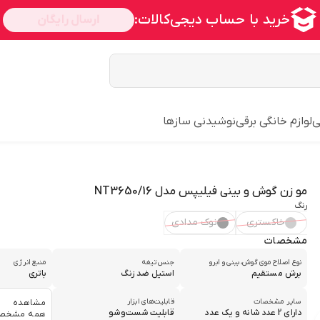
ی
لوازم خانگی برقی
نوشیدنی سازها
مو زن گوش و بینی فیلیپس مدل NT3650/16
رنگ
خاکستری
نوک مدادی
مشخصات
نوع اصلاح موی گوش، بینی و ابرو
جنس تیغه
منبع انرژی
برش مستقیم
استیل ضد زنگ
باتری
سایر مشخصات
قابلیت‌های ابزار
مشاهده
دارای 2 عدد شانه و یک عدد
قابلیت شست‌و‌شو
همه مشخص