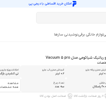
امکان خرید اقساطی با
دیجی پی
ی
لوازم خانگی برقی
نوشیدنی سازها
رباتیک شیائومی مدل Vacuum 5 pro
صات
یش مخزن زباله جارو
گنجاش مخزن آب جارو
امکانات ویژه جارو رب
یتر
۰.۲ لیتر
تی‌ کشیدن بازگش
ن مکش
تعداد چرخ
مشاهده
 پاسکال
سه عدد
همه مشخصات
۷ روز ضمانت بازگشت کالا
ضمانت اصل بودن کالا