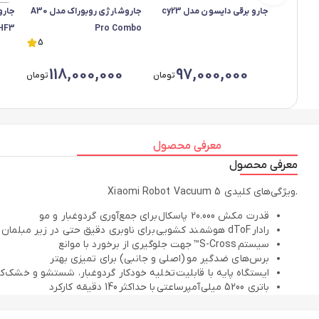
جارو برقی دایسون مدل cy23
جاروشارژی روبوراک مدل A30
جارو
HF3
Pro Combo
5
118,000,000
97,000,000
تومان
تومان
معرفی محصول
معرفی محصول
.ویژگی‌های کلیدی Xiaomi Robot Vacuum 5
قدرت مکش 20.000 پاسکال برای جمع‌آوری گردوغبار و مو
رادار dToF هوشمند کشویی برای ناوبری دقیق حتی در زیر مبلمان
سیستم S-Cross™ جهت جلوگیری از برخورد با موانع
برس‌های ضدگیر مو (اصلی و جانبی) برای تمیزی بهتر
ایستگاه پایه با قابلیت تخلیه خودکار گردوغبار، شستشو و خشک‌ک
باتری 5200 میلی‌آمپرساعتی با حداکثر 140 دقیقه کارکرد
پشتیبانی از اپلیکیشن Xiaomi Home و کنترل صوتی