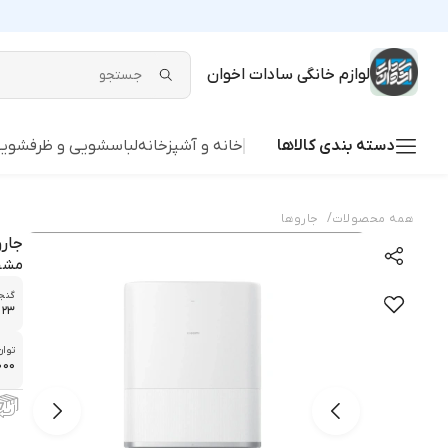
لوازم خانگی سادات اخوان
دسته بندی کالاها
خانه و آشپزخانه
لباسشویی و ظرفشوی
/
همه محصولات
جاروها
جارو 
مشخ
گنجا
۰.۲۳ ل
توا
20.000