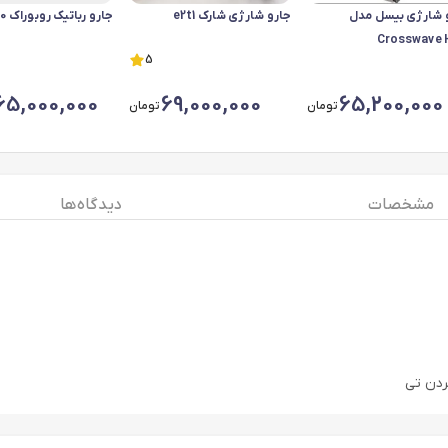
 شارژی بیسل مدل
جارو شارژی شارک e2t1
جارو رباتیک روبوراک saros10
Crosswave 
5
65,000,000
69,000,000
65,200,000
تومان
تومان
مشخصات
دیدگاه ها
ردن تی