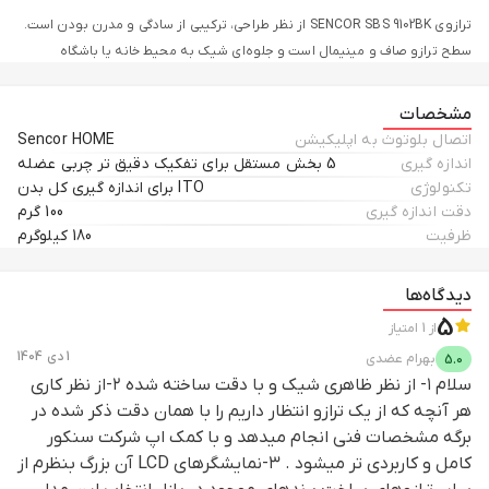
ترازوی SENCOR SBS 9102BK از نظر طراحی، ترکیبی از سادگی و مدرن بودن است.
سطح ترازو صاف و مینیمال است و جلوه‌ای شیک به محیط خانه یا باشگاه
می‌بخشد. این ترازو ابعادی جمع و جور دارد و فضای کمی اشغال می‌کند.
مشخصات
سطح آن از شیشه مقاوم سکوریت ساخته شده که علاوه بر زیبایی، استحکام
اتصال بلوتوث به اپلیکیشن
Sencor HOME
بالایی دارد و ایمنی کاربر را هنگام استفاده تضمین می‌کند. گوشه‌های ترازو گرد
اندازه گیری
5 بخش مستقل برای تفکیک دقیق تر چربی عضله
طراحی شده‌اند تا حس مدرن و ایمنی را همزمان ارائه دهند.
تکنولوژی
ITO برای اندازه گیری کل بدن
دقت اندازه گیری
100 گرم
ظرفیت
180 کیلوگرم
سطح آن از شیشه مقاوم سکوریت ساخته شده است
نمایشگر دیجیتال ترازو با فونت روشن و خوانا روی سطح شیشه‌ای قرار گرفته
دیدگاه‌ها
است. وزن و شاخص‌های بدن مانند BMI، درصد چربی و عضله به صورت واضح
5
از
1
امتیاز
نمایش داده می‌شوند. طراحی بدون دکمه اضافی و لمس‌پذیری آسان، استفاده از
1 دی 1404
بهرام
عضدی
5.0
ترازو را ساده و راحت می‌کند.
سلام ۱- از نظر ظاهری شیک و با دقت ساخته شده ۲-از نظر کاری
رنگ‌بندی مشکی با شیشه شفاف، ظاهری مینیمال و مدرن به ترازو می‌دهد که با
هر آنچه که از یک ترازو انتظار داریم را با همان دقت ذکر شده در
هر دکوراسیونی هماهنگ است. پایه‌های مقاوم و طراحی مستحکم ترازو، ثبات آن
برگه مشخصات فنی انجام میدهد و با کمک اپ شرکت سنکور
را حتی هنگام استفاده کاربران با وزن بالا تضمین می‌کند.
کامل و کاربردی تر میشود . ۳-نمایشگرهای LCD آن بزرگ بنظرم از