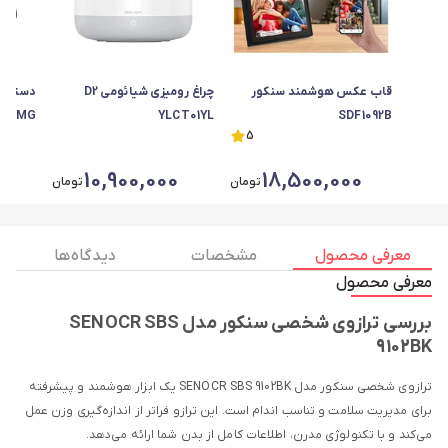
قاب عکس هوشمند سنکور
چراغ رومیزی شیائومی D2
دستبند
ife MG
YLCT01YL
SDF1092B
5
0
10,900,000
18,500,000
تومان
تومان
معرفی محصول
مشخصات
دیدگاه ها
معرفی محصول
بررسی ترازوی شخصی سنکور مدل SENOCR SBS
9102BK
ترازوی شخصی سنکور مدل SENOCR SBS 9102BK یک ابزار هوشمند و پیشرفته
برای مدیریت سلامت و تناسب اندام است. این ترازو فراتر از اندازه‌گیری وزن عمل
می‌کند و با تکنولوژی مدرن، اطلاعات کامل از بدن شما ارائه می‌دهد.