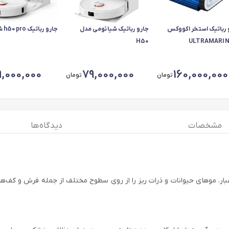
 رباتیک استخر اکووکس
جارو رباتیک شیائومی مدل
جارو رباتیک h50pro شیائومی
H50
ULTRAMARINE
9,000,000
79,000,000
160,000,000
تومان
تومان
مشخصات
دیدگاه ها
توانایی جمع‌آوری گردوغبار، موهای حیوانات و ذرات ریز را از روی سطوح مختلف از جمله ف