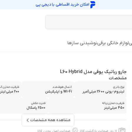
امکان خرید اقساطی با
دیجی پی
ی
لوازم خانگی برقی
نوشیدنی سازها
جارو رباتیک یوفی مدل L60 Hybrid
مشخصات
نوع باتری
اتصال هوشمند
ظرفیت مخزن آب
لیتیوم-یونی 2600 میلی‌آمپر
Wi-Fi و اپلیکیشن
200 میلی‌لیتر
ظرفیت مخزن زباله
قدرت مکش
450 میلی‌لیتر
2500 پاسکال
مشاهده همه مشخصات
۷ روز ضمانت بازگشت کالا
ضمانت اصل بودن کالا