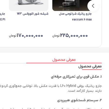
جارو رباتیک شیائومی مدل
شیشه شور اکووکس W3
جارو
 P1
vaccum 6 max
170,000,000
225,000,000
تومان
تومان
معرفی محصول
معرفی محصول
1. مکش قوی برای تمیزکاری حرفه‌ای
جارو رباتیک یوفی L60 Hybrid با قدرت مکش بالا، 
دارند بسیار کارآمد است.
2. سیستم شستشوی هیبریدی