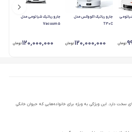
جارو رباتیک اکووکس مدل
جارو رباتیک شیائومی مدل
boter
Vacuum 5
T30C
0
120,000,000
120,000,000
9
تومان
تومان
تومان
رش و کف‌های سخت دارد. این ویژگی به ویژه برای خانواده‌هایی که حیوان خانگی