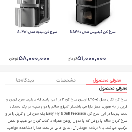
سرخ کن فیلیپس مدل NA460
سرخ کن نینجا مدل SL451
58,000,000
51,000,000
تومان
تومان
معرفی محصول
مشخصات
دیدگاه ها
معرفی محصول
سرخ کن تفال مدل EY505 اولین سرخ کن 2 در 1 می باشد که قابلیت سرخ کردن و
گریل را به صورت مجزا دارا می باشد.از آشپزی سالم با دو وسیله در یک دستگاه
لذت ببرید! در این سرخ کن Easy Fry & Grill Precision یک سرخ کن و گریل را برای
سرخ کردن سالم با روغن کم یا بدون روغن همراه با کباب کردن بی عیب و نقص
ترکیب می کند. با 8 برنامه خودکار آن، نتایج عالی در پخت غذا را مشاهده خواهید