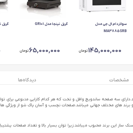
سولاردام ال جی مدل
گریل نینجا مدل GR101
گریل نین
MA3885SRB
0
65,000,000
145,000,000
تومان
تومان
مشخصات
دیدگاه ها
نک ساز سه کاره میباشد.دارای سه صفحه ساندویچ وافل و تخت که هر کدام کارایی متنوعی 
 برند های مختلف جهانی میباشد.صفحات نچسب و آسان پاک شو از ویژگی های