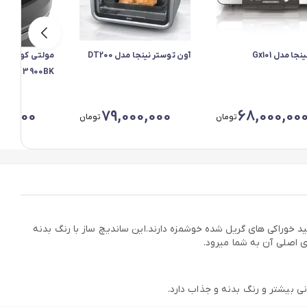
جا مدل Gx101
آون توستر نینجا مدل DT200
مولتی کوکر سن
 SRM 3900BK
0,000
79,000,000
68,000,00
تومان
تومان
برای تولید خوراکی های گریل شده خوشمزه دارند.این ساندیچ ساز با رنگ بدنه
 اصلی آن به شما میرود.