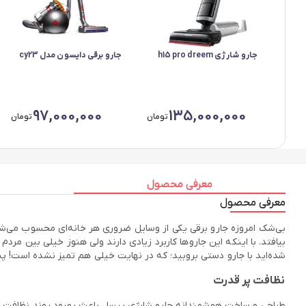
جارو شارژی h15 pro dreem
جارو برقی دایسون مدل cy23
97,000,000
135,000,000
تومان
تومان
معرفی محصول
معرفی محصول
بی‌شک امروزه جارو برقی یکی از وسایل ضروری هر خانه‌ای محسوب می‌شود
بیافتد. با اینکه این جاروها کاربرد زیادی دارند ولی هنوز خیلی بین مرد
شده‌اید با جارو دستی بروبید؛ که در نهایت خیلی هم تمیز نشده است! پس 
نظافت پر قدرت
طراحی و ساخت هوشمندانه جارو شارژی بیسل باعث بهبود روند نظافت ش