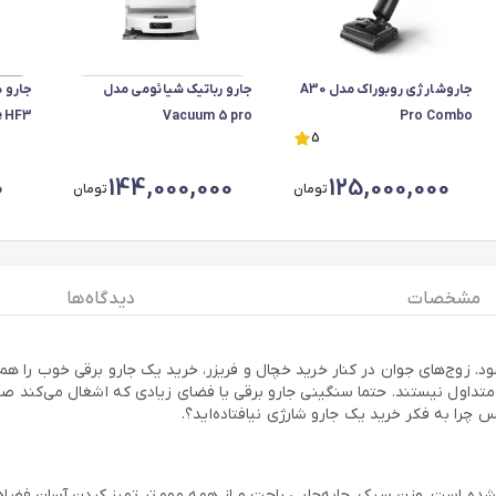
جاروشارژی روبوراک مدل A30
جارو رباتیک شیائومی مدل
جارو 
e HF3
Vacuum 5 pro
Pro Combo
5
0
144,000,000
125,000,000
تومان
تومان
مشخصات
دیدگاه ها
. زوج‌های جوان در کنار خرید خچال و فریزر، خرید یک جارو برقی خوب را هم 
م متداول نیستند. حتما سنگینی جارو برقی یا فضای زیادی که اشغال می‌کند صدا
چرا به فکر خرید یک جارو شارژی نیافتاده‌اید؟.
ده است. وزن سبک، جابه‌جایی راحت و از همه مهم‌تر تمیز کردن آسان فضاه