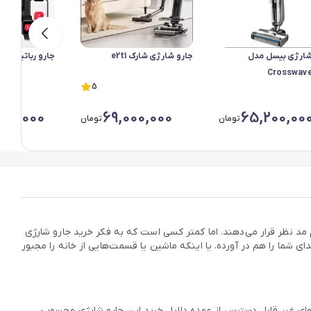
شارژی بیسل مدل
جارو شارژی شارک e2t1
جارو رباتیک روبوراک 0
Crosswav
5
000,000
69,000,000
65,200,00
تومان
تومان
مد نظر قرار می‌دهند. اما کمتر کسی است که به فکر خرید جارو شارژی
ی شما را هم در آورده. یا اینکه ماشین یا قسمت‌هایی از خانه را مجبور
ای غیر قابل دسترس از عمده دلایل خرید این جارو شارژی محسوب